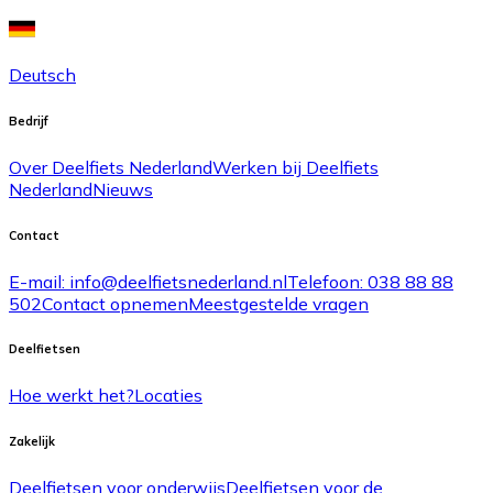
Deutsch
Bedrijf
Over Deelfiets Nederland
Werken bij Deelfiets
Nederland
Nieuws
Contact
E-mail: info@deelfietsnederland.nl
Telefoon: 038 88 88
502
Contact opnemen
Meestgestelde vragen
Deelfietsen
Hoe werkt het?
Locaties
Zakelijk
Deelfietsen voor onderwijs
Deelfietsen voor de